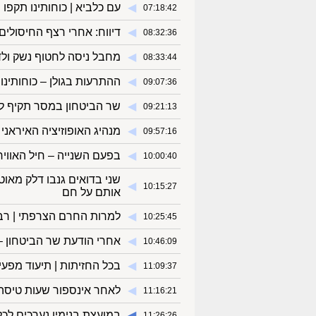
◀︎
עם כלביא | כוחותינו תקפו 
07:18:42
◀︎
דיווח: אחרי רצף החיסולים
08:32:36
◀︎
מחבל ניסה לחטוף נשק ולדקו
08:33:44
◀︎
ההתרעות בגולן – כוחותינו
09:07:36
◀︎
שר הביטחון במסר תקיף לאי
09:21:13
◀︎
מנהיג האופוזיציה האיראני
09:57:16
◀︎
בפעם השנייה – חיל האווי
10:00:40
שני בדואים גנבו דלק מאו
◀︎
10:15:27
אותם על חם
◀︎
למרות החרם הצרפתי | רבי
10:25:45
◀︎
אחרי הודעת שר הביטחון –
10:46:09
◀︎
בכל החזיתות | תיעוד מפעי
11:09:37
◀︎
לאחר אינספור שעות טיסה 
11:16:21
◀︎
במועצת בנימין נערכים לכל 
11:26:26