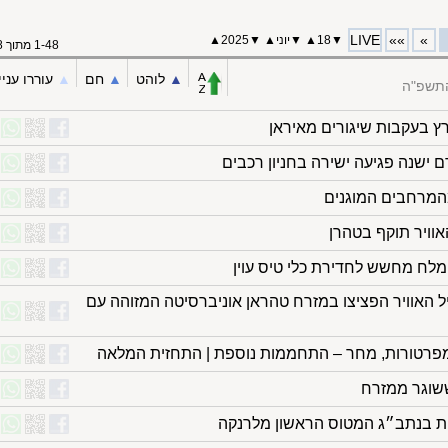
LIVE
»»
»
▼
18
▲
▼
יוני
▲
▼
2025
▲
1-48 מתוך 48
▲︎
לוהט
▲︎
חם
▲︎
עוררו עניי
התשפ"ה
ץ בעקבות שיגורים מאיראן
 ישנה פגיעה ישירה בחניון רכבים
מהמרחבים המוגנים
אוויר תוקף בטהרן
מלח מחשש לחדירת כלי טיס עוין
חיל האוויר הפציצו במזרח טהראן אוניברסיטה המזוהה עם
טמפרטורות, מחר – התחממות נוספת | התחזית המלאה
שוגר ממזרח
ת בנתב״ג המטוס הראשון מלרנקה