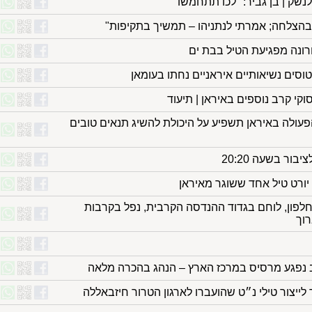
נשק | בן גביר: "לכו תתחמשו"
בהצלחה; אמרתי לנתניהו – תמשיך בתקיפות"
ונה מפגיעת הטיל בבת ים
ים נשיאותיים איראניים נחתו בעומאן
קי קרב נוספים באיראן | תיעוד
פעולה באיראן תשפיע על היכולת להשיג תנאים טובים
ור בשעה 20:20
יורט טיל אחד ששוגר מאיראן
לפון, לוחם בגדוד ההנדסה הקרבית, נפל בקרבות
רוך
ב נפגע מרסיס במרכז הארץ – הנהג בהכרה מלאה
 לייצור טילי נ״ט שהועברו לארגון הטרור חיזבאללה