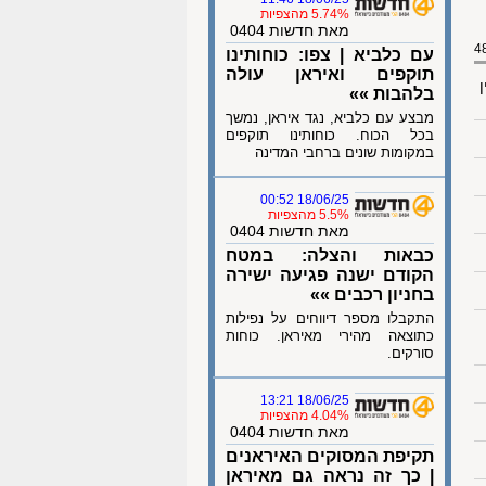
5.74% מהצפיות
מאת חדשות 0404
עם כלביא | צפו: כוחותינו
תוקפים ואיראן עולה
ן
בלהבות »»
מבצע עם כלביא, נגד איראן, נמשך
בכל הכוח. כוחותינו תוקפים
במקומות שונים ברחבי המדינה
18/06/25 00:52
5.5% מהצפיות
מאת חדשות 0404
כבאות והצלה: במטח
הקודם ישנה פגיעה ישירה
בחניון רכבים »»
התקבלו מספר דיווחים על נפילות
כתוצאה מהירי מאיראן. כוחות
סורקים.
18/06/25 13:21
4.04% מהצפיות
מאת חדשות 0404
תקיפת המסוקים האיראנים
| כך זה נראה גם מאיראן