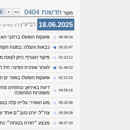
חדשות 0404
1
«
««
מקור
18.06.2025
רביעי
כ"ב בסיוון 
◀︎
אזעקות הופעלו ברחבי האר
00:36:54
◀︎
כבאות והצלה: במטח הקודם
00:52:47
◀︎
פיקוד העורף: ניתן לצאת 
01:23:12
◀︎
לאחר אזהרת הפינוי: חיל ה
01:48:52
◀︎
אזעקות הופעלו באזור ים ה
02:22:10
דיווח באיראן: כוחותינו מ
◀︎
04:59:16
משמרות המהפכה
◀︎
מזג האוויר: עלייה קלה ב
05:32:08
◀︎
צה״ל: יורט כטב״ם אחד ש
05:59:28
◀︎
מבצע ״חזרה בטוחה״: נח
06:37:20