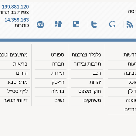
199,881,120
יסה
צפיות בכותרות
14,359,163
כותרות
דשות
כלכלה וצרכנות
ספורט
מחשבים וטכנ'
עות
תרבות ובידור
חברה
בריאות
ביבה
רכב
תיירות
הורים
וכל
יהדות
היי-טק
מדע וטבע
דל"ן
חוק ומשפט
ברנז'ה
לייף סטייל
ופנה
משחקים
נשים
דיווחי תנועה
רדים