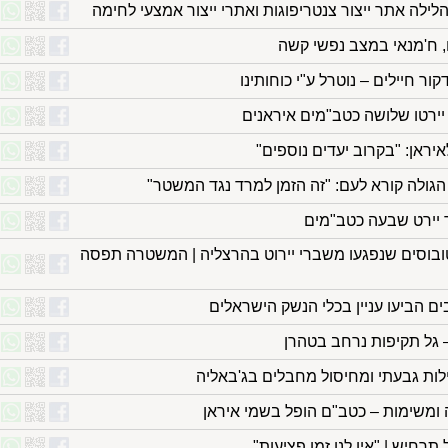
הלילה אתר ייצור צנטריפוגות ואתרי ייצור אמצעי לחימה
, ח'מנאי במצב נפשי קשה
ר חיילים – נוטרל ע"י כוחותינו
 יירטו שלושה כטב"מים איראנים
ראן: "בקרוב יעדים נוספים"
 הגולה קורא לעם: "זה הזמן למרד נגד המשטר"
ר יירט שבעה כטב"מים
טובוסים שנפגעו משברי יירוט בהרצליה | המשטרה תפסה
ם הביעו עניין בכלי הנשק הישראלים
 גל תקיפות נרחב בטהרן
לות גבעתי ומחיסול מחבלים בג'באליה
ומשימות – כטב"ם הופל בשמי איראן
תרחיש | "אין לנו זמן פציעות"