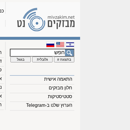
כנ
ח
ד
ס
א
התאמה אישית
נ
חלון מבזקים
א
סטטיסטיקות
ח
הערוץ שלנו ב-Telegram