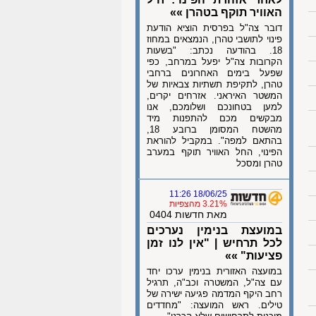
האוויר תוקף בטהרן »»
דובר צה"ל בפרסית הוציא הודעת
פינוי לתושבי טהרן, הנמצאים במחוז
18. בהודעה נכתב: "בשעות
הקרובות צה"ל יפעל במרחב, כפי
שפעל בימים האחרונים ברחבי
טהרן, לתקיפת תשתיות צבאיות של
המשטר האיראני. אזרחים יקרים,
למען בטחונכם ושלומכם, אנו
מבקשים מכם להתפנות מיד
מהשטח המסומן ברובע 18,
בהתאם למפה". במקביל להוראת
הפינוי, החל האוויר תוקף במערב
טהרן ומסכל
18/06/25 11:26
3.21% מהצפיות
מאת חדשות 0404
במועצת בנימין נערכים
לכל תרחיש | "אין לנו זמן
פציעות" »»
במועצה האזורית בנימין ערכו יחד
עם צה"ל, המשטרה וכב"ה, תרגיל
רחב היקף המדמה פגיעה ישירה של
טילים. ראש המועצה: "מחדדים