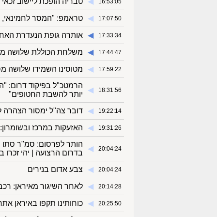
◀︎
טבריה הופכת ליישוב זכאי ל
16:53:05
◀︎
טראמפ: "המסר לחמינאי, 
17:07:50
◀︎
אותרה גופת הנעדרת האחר
17:33:34
◀︎
משלחת הכוללת שלושה מטוס
17:44:47
◀︎
מטוסינו השמידו שלושה מסו
17:59:22
הרמטכ"ל בפיקוד דרום: "ה
◀︎
18:31:56
יותר להשבת החטופים"
◀︎
דובר צה"ל ימסור הצהרה לציב
19:22:14
◀︎
האזעקות במרכז ובשומרון: 
19:31:26
הותר לפרסום: סמ"ר סתו ח
◀︎
20:04:24
בדרום הרצועה | יהי זכרו ב
◀︎
צבע אדום בנירים
20:04:24
◀︎
לאחר השיגור מאיראן: רכ
20:14:28
◀︎
כוחותינו תקפו באיראן אתר
20:25:50