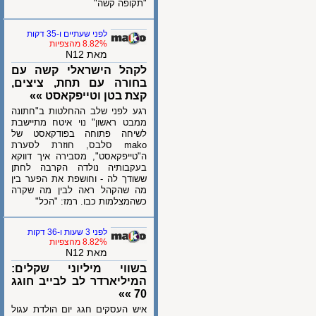
"תקופה קשה"
לפני שעתיים ו-35 דקות
8.82% מהצפיות
מאת N12
לקהל הישראלי קשה עם
בחורה עם תחת, ציצים,
קצת בטן וטייפקאסט »»
רגע לפני שלב ההחלטות ב"חתונה
ממבט ראשון" נוי איטח מתיישבת
לשיחה פתוחה בפודקאסט של
mako סלבס, חוזרת לסערת
ה"טייפקאסט", מסבירה איך דווקא
בעקבותיה נולדה הקרבה לחתן
ששודך לה - וחושפת את הפער בין
מה שהקהל ראה לבין מה שקרה
כשהמצלמות כבו. רמז: "הכל"
לפני 3 שעות ו-36 דקות
8.82% מהצפיות
מאת N12
בשווי מיליוני שקלים:
המיליארדר לב לבייב חוגג
70 »»
איש העסקים חגג יום הולדת עגול