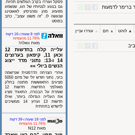
פסקל ועוררו בקרב הגולשים תהיות.
גם בנוגע לנטיותיו של הוג, שנשמע
רימר לדמעות
מזועזע מהן ומהניסיון לאאוטינג
שנעשה לו. "זה פשוט עצוב", כתב
בפוסט
לוהט
▲︎
חם
▲︎
עוררו עניין
לפני 8 שעות ו-16 דקות
11.76% מהצפיות
מאת וואלה!
עלייה קלה בחדשות 12
וכאן 11, קיפאון בערוצים
14 ו-13: נתוני מדד ייצוג
הנשים ביולי »»
אחרי הצניחה הדרמטית שנרשמה
ביוני, נתוני חודש יולי של מיזם 5050
מציגים התאוששות מתונה בחלק
מאולפני החדשות. חדשות 12
שומרת על הבכורה, התאגיד מציג
את העלייה הגדולה ביותר, ואילו
חדשות 13 וערוץ 14 ממשיכים
לדשדש בתחתית
לפני 18 שעות ו-39 דקות
11.76% מהצפיות
מאת N12
מור ממן: "הם רצו שארד