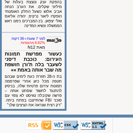
בהפקת ענק ונוצצת בעלות של
מיליוני שקלים. את הערב הנחה
אביב אלוש כשעל החלק האומנותי
הופקדו ליאור נרקיס, יהודה אליאס
ואלי יצפאן. בין המברכים נימנו ראש
הממשלה ונשיא המדינה
לפני 7 שעות ו-36 דקות
8.82% מהצפיות
מאת N12
כעשור מפרשת תמונות
העירום: כוכבת דיסני
לשעבר בלה ת'ורן חושפת
מה שבר אותה באמת »»
בת ה-28 חוזרת כעת לימים שבהם
חטפה מכל כיוון אחרי שפרסמה
תמונות עירום פרטיות שלה, בניסיון
להתנגד לחשוד שסחט אותה –
פרשה שקיבלה טוויסט לא צפוי עם
סוכני FBI שהתייצבו בפתח ביתה.
"רק רצית שנראה את הציצים שלך"