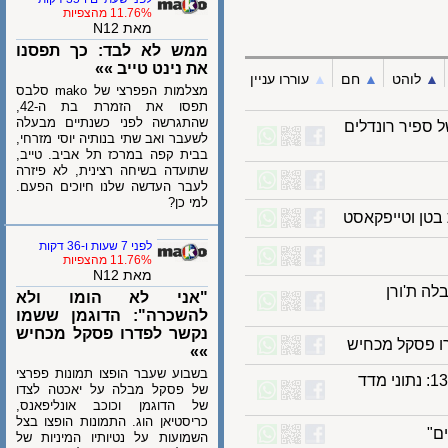
11.76% מהצפיות
מאת N12
ממש לא לבד: כך תפסנו
את נינט טייב »»
לוהט
▲︎
חם
▲︎
עוררו עניין
מצלמות הפפרצי של mako סלבס
תפסו את הזמרת בת ה-42,
שהתגרשה לפני כשנתיים מבעלה
פיר רונדלים
לשעבר ואב שתי בנותיה יוסי מזרחי,
בבית קפה במרכז תל אביב. טייב,
שתועדה בשיחה רצינית, לא פיזרה
לעבר העדשה שלנו חיוכים הפעם.
למי כן?
 וטייפקאסט
לפני 7 שעות ו-36 דקות
11.76% מהצפיות
מאת N12
ת'ורן
"אני לא הומו ולא
להשכרה": הדוגמן ששמו
נקשר לפדרו פסקל מכחיש
פסקל מכחיש
»»
בשבוע שעבר הופצו תמונות פפרצי
ייה קלה בחדשות 12 וכאן 11, קיפאון בערוצים 14 ו-13: נתוני מדד
של פסקל מבלה על יאכטה לצדו
של הדוגמן וכוכב אונליפאנס,
כריסטיאן הוג. התמונות הופצו בצל
השמועות על נטיותיו המיניות של