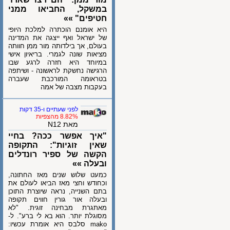
במשקל, החביאו ממני
חטיפים" »»
היא אומנם הוכתרה למלכת היופי
של ישראל ואף ייצגה את המדינה
בעולם, אך בילדותה מור ממן חוותה
מציאות שונה לגמרי. בריאיון אישי
במיוחד היא חזרה לרגע שבו
הרגישה נחשקת לראשונה - ושיתפה
בטראומה המורכבת שעברה
בעקבות מצבה של אמה
לפני שעתיים ו-35 דקות
8.82% מהצפיות
מאת N12
"איך אפשר ככה? בחיי
שאין זוגיות": התקופה
הקשה של ספיר רונדלים
ובעלה »»
כמעט שלוש שנים מאז החתונה,
וכחודש וחצי מאז הביאו לעולם את
בתם השנייה, נראה שיוצרת התוכן
ובעלה אור גורין חווים תקופה
מאתגרת מבחינה זוגית. "לא
מסוגלת יותר. הוא בא לי ברע". ל-
mako סלבס היא אומרת עכשיו: