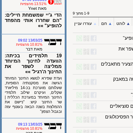
13.51% מהצפיות
מאת Ynet
1-9 מתוך 9
הדי ג'יי שמשמחת חיילים:
"הם שחררו אותי מהפחד
לוהט
▲︎
חם
▲︎
עוררו עניין
להופיע" »»
"
13/03/25 09:02
10.81% מהצפיות
 את
מאת דבר
19 תלמידים בכיתה:
הוועדה לחינוך המיוחד
עיר מתאבלים
ממליצה לשפר את
החינוך ה'רגיל' »»
ועדת שפירא לנושא החינוך המיוחד
 במאבק
הגישה את מסקנותיה הסופיות,
שעלותם מוערכת בכ-14 מיליארד
שקלים, ועיקרם שילוב תלמידי
החינוך המיוחד במערכת הכללית |
שר החינוך קיש: "ניישם את
ציאליים
ההמלצות בשנה הבאה בעוטף עזה
ובגבול הצפון"
סיכולוגים
13/03/25 09:13
10.81% מהצפיות