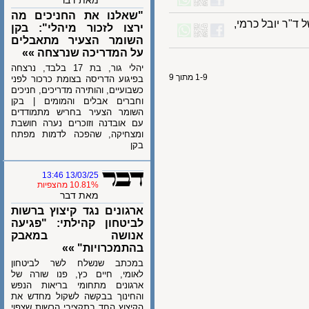
מאת דבר
"שאלנו את החניכים מה
 יובל כרמי,
ירצו לזכור מיהלי": בקן
השומר הצעיר מתאבלים
על המדריכה שנרצחה »»
יהלי גור, בת 17 בלבד, נרצחה
1-9 מתוך 9
בפיגוע הדריסה בצומת כרכור לפני
כשבועיים, והותירה מדריכים, חניכים
וחברים אבלים והמומים | בקן
השומר הצעיר בחריש מתמודדים
עם אובדנה וזוכרים נערה חושבת
ומצחיקה, שהפכה לדמות מפתח
בקן
13/03/25 13:46
10.81% מהצפיות
מאת דבר
ארגונים נגד קיצוץ ברשות
לביטחון קהילתי: "פגיעה
אנושה במאבק
בהתמכרויות" »»
במכתב שנשלח לשר לביטחון
לאומי, חיים כץ, פנו שורה של
ארגונים מתחומי בריאות הנפש
והחינוך בבקשה לשקול מחדש את
הקיצוץ החד בתקציבי הרשות שצפוי