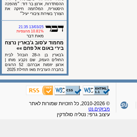
ההסתדרות, ארנון בר דוד: ״מהפכה
היסטורית, המלחמה חיזקה את
הצורך בשירות ציבורי יעיל״
13/03/25 21:35
10.81% מהצפיות
מאת דבר
מחמוד ע'סוב ג'בארין נרצח
בירי באום אל פחם »»
ג'בארין בן ה-28 הובהל לבית
החולים העמק, שם נקבע מותו |
ארגון יוזמות אברהם: 52 הרוגים
בחברה הערבית מאז תחילת 2025
© 2010-2026, כל הזכויות שמורות לאתר
מבזקים.נט
עיצוב גרפי: נטליה סולודקין