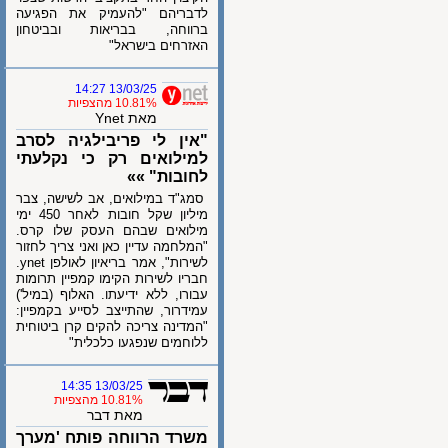
לדבריהם "להעמיק את הפגיעה
ברווחה, בבריאות ובביטחון
האזרחים בישראל"
13/03/25 14:27
10.81% מהצפיות
מאת Ynet
"אין לי פריבילגיה לסרב
למילואים רק כי נקלעתי
לחובות" »»
סמג"ד במילואים, אב לשישה, צבר
מיליון שקל חובות לאחר 450 ימי
מילואים שבהם העסק שלו קרס.
"המלחמה עדיין כאן ואני צריך לחזור
לשירות", אמר בריאיון לאולפן ynet.
חבריו לשירות הקימו קמפיין תרומות
עבורו, ללא ידיעתו. האלוף (במיל')
עמידרור, שהתייצב לסייע בקמפיין:
"המדינה צריכה להקים קרן ביטוחית
ללוחמים שנפגעו כלכלית"
13/03/25 14:35
10.81% מהצפיות
מאת דבר
משרד הרווחה פותח 'מערך