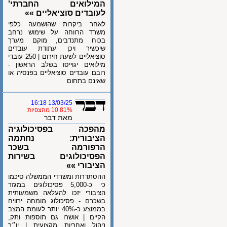
המילואים החברתי'
לעובדים סוציאליים »»
לאחר ביקרות שהושמעה כלפי
משרד הרווחה על שימוש נרחב
בכוח מתנדבים, מוקם מערך
שיכשיר ויכן עתודת עובדים
סוציאליים לשעת חירום | 250 עובדי
מילואים יגוייסו בשלב הראשון -
רובם עובדים סוציאליים בפנסיה או
שאינם בתחום
13/03/25 16:18
10.81% מהצפיות
מאת דבר
מהפכה בפסיכולוגיה
הציבורית: נחתמה
הרפורמה בשכר
הפסיכולוגים בשירות
הציבורי »»
ההסתדרות ומשרדי הממשלה סיכמו
כי כ-5,000 פסיכולוגים במגזר
הציבורי יזכו להעלאה משמעותית
בשכרם - פסיכולוג מומחה ירוויח
בממוצע כ-40% יותר לעומת המצב
הקיים | אושרו גם תוספות ותק,
ניהול ואחריות מקצועית | יו״ר